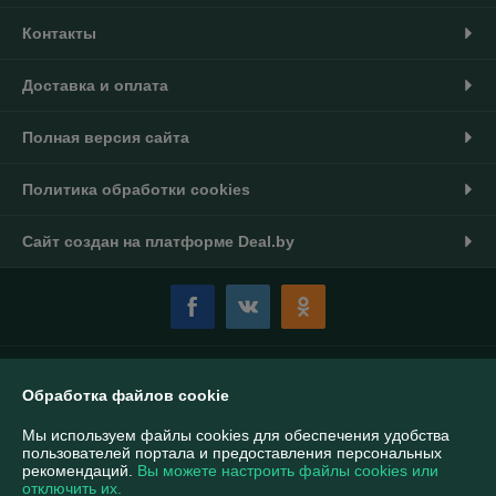
Контакты
Доставка и оплата
Полная версия сайта
Политика обработки cookies
Сайт создан на платформе Deal.by
Информация для покупателя
Обработка файлов cookie
Индивидуальный предприниматель:
ИП Ковальчук Владимир
Викторович
Мы используем файлы cookies для обеспечения удобства
г. Светлогорск, м-он Полесье 10а, 51
пользователей портала и предоставления персональных
рекомендаций.
Вы можете настроить файлы cookies или
Регистрационный номер ЕГР: 491262353
отключить их.