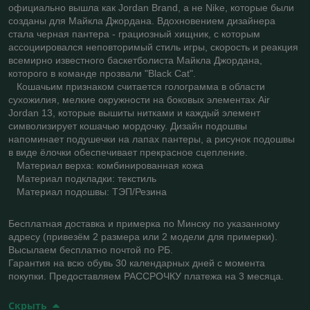
официально вышла как Jordan Brand, а не Nike, которые были
созданы для Майкла Джордана. Вдохновением дизайнера
стала черная пантера - грациозный хищник, с которым
ассоциировался неповторимый стиль игры, скорость и реакция
всемирно известного баскетболиста Майкла Джордана,
которого в команде прозвали "Black Cat".
Кошачьим признаком считается голограмма в области
сухожилия, мелкие окружности на боковых элементах Air
Jordan 13, которые вышиты нитками и каждый элемент
символизирует кошачью мордочку. Дизайн подошвы
напоминает подушечки на лапах пантеры, а рисунок подошвы
в виде ёлочки обеспечивает прекрасное сцепление.
Материал верха: комбинированная кожа
Материал подкладки: текстиль
Материал подошвы: ТЭП/Резина
Бесплатная доставка и примерка по Минску по указанному
адресу (привезём 2 размера или 2 модели для примерки).
Высылаем бесплатно почтой по РБ.
Гарантия на всю обувь 30 календарных дней с момента
покупки. Предоставляем РАССРОЧКУ платежа на 3 месяца.
Скрыть