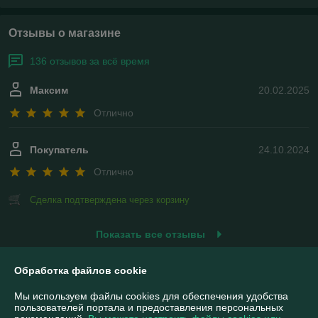
Отзывы о магазине
136 отзывов за всё время
Максим
20.02.2025
Отлично
Покупатель
24.10.2024
Отлично
Сделка подтверждена через корзину
Показать все отзывы
Обработка файлов cookie
О нас
Мы используем файлы cookies для обеспечения удобства
пользователей портала и предоставления персональных
Контакты