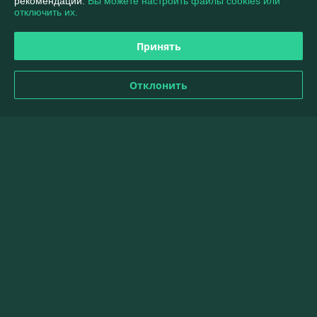
рекомендаций.
Вы можете настроить файлы cookies или
отключить их.
Доставка и оплата
Принять
Полная версия сайта
Отклонить
Политика обработки cookies
Сайт создан на платформе Deal.by
Информация для покупателя
Индивидуальный предприниматель:
ИП Ковальчук Владимир
Викторович
г. Светлогорск, м-он Полесье 10а, 51
Регистрационный номер ЕГР: 491262353
УНП: 491262353