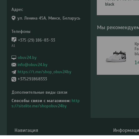
black
ул. Ленина 45А, Минск, Беларусь
Мы рекомендуе
+375 (29) 186-83-33
Кр
A1
Fo
bl
obuv24.by
1
info@obuv24.by
https://t.me/shop_obuv24by
+375291868333
Способы связи с магазином
http
s://sitelite.me/shopobuv24by
Навигация
Информаци