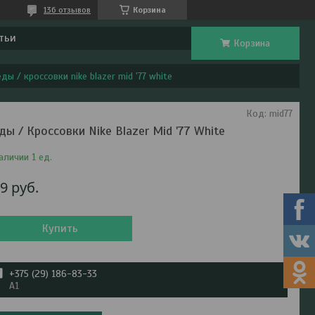
136 отзывов
Корзина
тьи
Корзина
ды / кроссовки nike blazer mid '77 white
Код:
mid77
ды / Кроссовки Nike Blazer Mid '77 White
аличии 1 ед.
79
руб.
Купить
+375 (29) 186-83-33
A1