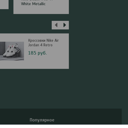
White Metallic
белые)
Кроссовки Nike Air
Кеды / Кро
Jordan 4 Retro
Nike Blazer 
White Metal
185
руб.
179
руб.
Популярное