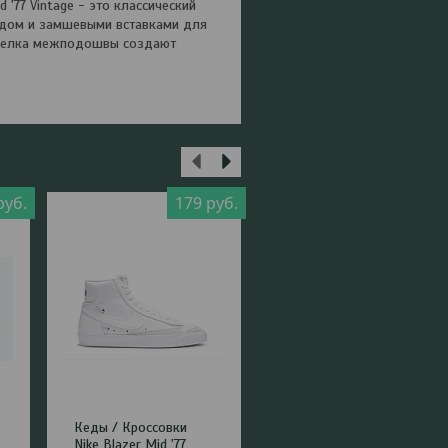
 '77 Vintage - это классический
ендом и замшевыми вставками для
тделка межподошвы создают
руб.
179
руб.
149
руб
Кеды / Кроссовки
Кроссовки Nike Air
»
Nike Blazer Mid '77
Force 1 Mid'07 (черно-