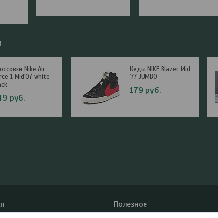
м
оссовки Nike Air
Кеды NIKE Blazer Mid
rce 1 Mid'07 white
'77 JUMBO
ack
179
руб.
49
руб.
я
Полезное