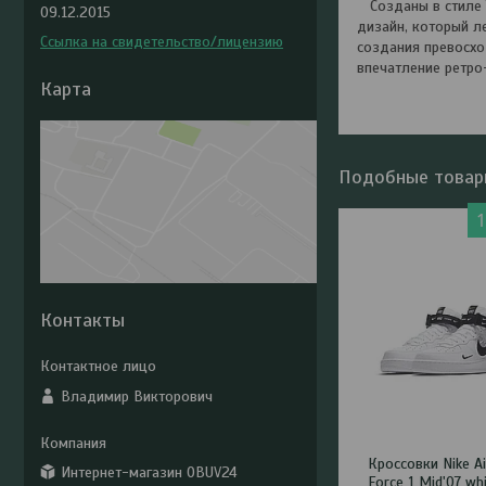
Созданы в стиле 70
09.12.2015
дизайн, который л
Ссылка на свидетельство/лицензию
создания превосх
впечатление ретро
Карта
Подобные товар
Контакты
Владимир Викторович
Кроссовки Nike Ai
Интернет-магазин OBUV24
Force 1 Mid'07 wh