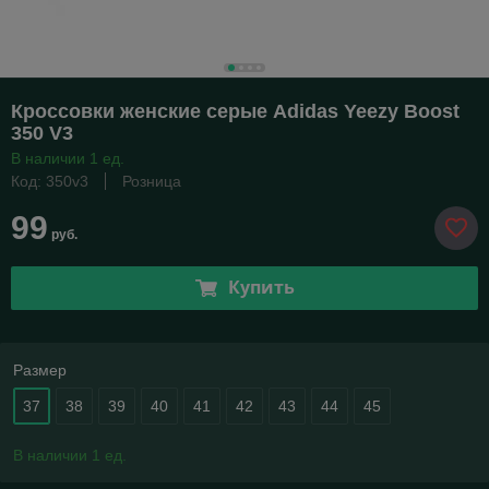
Кроссовки женские серые Adidas Yeezy Boost
350 V3
В наличии 1 ед.
Код: 350v3
Розница
99
руб.
Купить
Размер
37
38
39
40
41
42
43
44
45
В наличии 1 ед.