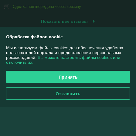
Сделка подтверждена через корзину
Показать все отзывы
Обработка файлов cookie
О нас
Мы используем файлы cookies для обеспечения удобства
пользователей портала и предоставления персональных
Контакты
рекомендаций.
Вы можете настроить файлы cookies или
отключить их.
Доставка и оплата
Принять
Полная версия сайта
Отклонить
Политика обработки cookies
Сайт создан на платформе Deal.by