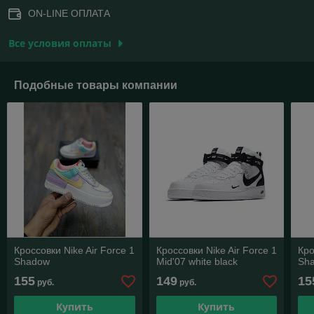
ON-LINE ОПЛАТА
Все условия оплаты
Подобные товары компании
Кроссовки Nike Air Force 1
Кроссовки Nike Air Force 1
Кро
Shadow
Mid'07 white black
Sh
155
149
15
руб.
руб.
Купить
Купить