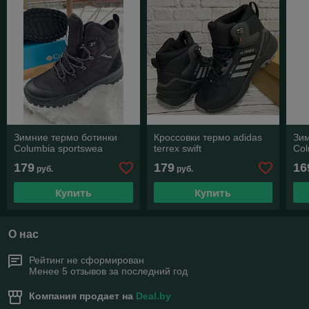
Зимние термо ботинки
Кроссовки термо adidas
Зим
Columbia sportswea
terrex swift
Col
179
179
16
руб.
руб.
Купить
Купить
О нас
Рейтинг не сформирован
Менее 5 отзывов за последний год
Компания продает на
Deal.by